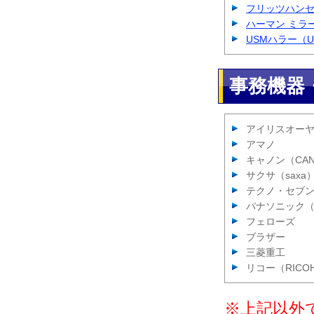
フリッツハンセン（
ハーマン ミラー（H
USMハラー（USM
事務機器
アイリスオー
アマノ
キャノン（CA
サクサ（saxa
テクノ・セブ
パナソニック（Pa
フェローズ
ブラザー
三菱重工
リコー（RICO
※上記以外