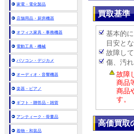
家電・電化製品
買取基準
店舗用品・厨房機器
基本的に
オフィス家具・事務機器
目安と
電動工具・機械
故障し
パソコン・デジカメ
傷、汚
故障
オーディオ・音響機器
商品
楽器・ピアノ
商品
す。
ギフト・贈答品・雑貨
アンティーク・骨董品
高価買取
着物・和装品