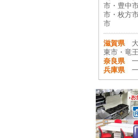
市・豊中
市・枚方
市
滋賀県
大
東市・竜
奈良県
一
兵庫県
一