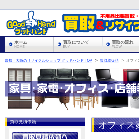
ホーム
買取について
買取の流れ
HOME
BUY
FLOW
京都・大阪のリサイクルショップ グッドハンド TOP
買取取扱品
オフィ
買取見積依頼
オフィス