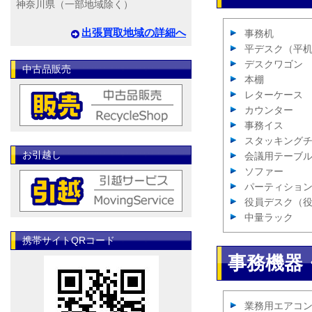
神奈川県（一部地域除く）
出張買取地域の詳細へ
事務机
平デスク（平
デスクワゴン
中古品販売
本棚
レターケース
カウンター
事務イス
スタッキング
お引越し
会議用テーブ
ソファー
パーティショ
役員デスク（
中量ラック
携帯サイトQRコード
事務機器
業務用エアコ