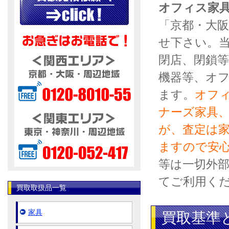
オフィス家
「京都・大
せ下さい。
閉店、閉鎖等
機器等、オ
ます。
オフ
ナーズ家具
が、査定は
ますので安
等は一切外
てご利用く
買取取扱品一覧
家具
買取基準