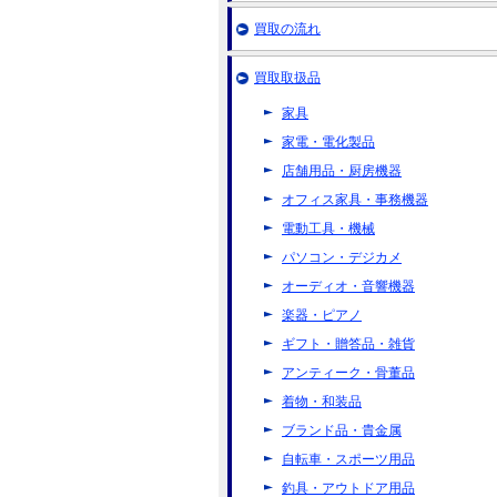
買取の流れ
買取取扱品
家具
家電・電化製品
店舗用品・厨房機器
オフィス家具・事務機器
電動工具・機械
パソコン・デジカメ
オーディオ・音響機器
楽器・ピアノ
ギフト・贈答品・雑貨
アンティーク・骨董品
着物・和装品
ブランド品・貴金属
自転車・スポーツ用品
釣具・アウトドア用品