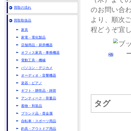
買取の流れ
のお問い合わ
より、順次
買取取扱品
程どうぞ宜
家具
家電・電化製品
店舗用品・厨房機器
オフィス家具・事務機器
電動工具・機械
パソコン・デジカメ
オーディオ・音響機器
楽器・ピアノ
ギフト・贈答品・雑貨
アンティーク・骨董品
タグ
着物・和装品
ブランド品・貴金属
自転車・スポーツ用品
釣具・アウトドア用品